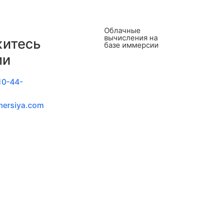
Облачные
вычисления на
итесь
базе иммерсии
ми
10-44-
mersiya.com