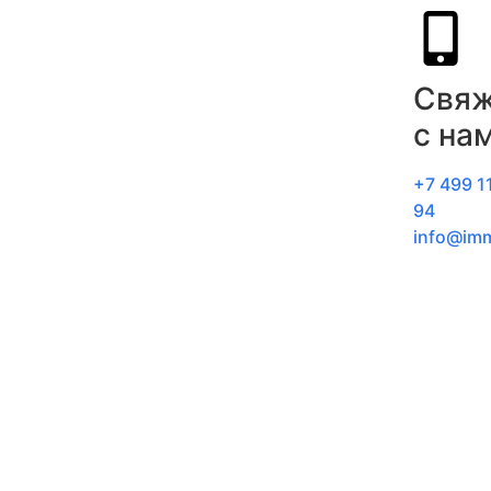
Свяж
с на
+7 499 1
94
info@im